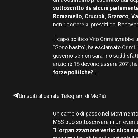
sottoscritto da alcuni parlamenta
Romaniello, Crucioli, Granato, Va
non ricorrere ai prestiti del Recove
Il capo politico Vito Crimi avrebb
“Sono basito”, ha esclamato Crimi. 
governo se non saranno soddisfatte 
anziché 15 devono essere 20?”, ha
forze politiche?
“.
Unisciti al canale Telegram di MePiù
Un cambio di passo nel Movimento è 
M5S può sottoscrivere in un eventu
“
L’organizzazione verticistica no