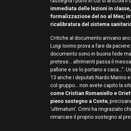
rassegna i punti in cui si articola i
immediata delle lezioni in classe
formalizzazione del no al Mes; in
ricalibratura del sistema sanitari
Critiche al documento arrivano anc
Luigi Iovino prova a fare da pacier
documento sono in buona fede ma 
pretese… altrimenti passa il mess
pallone e se lo portano a casa…”. U
13 anche i deputati Nardo Marino e 
col gruppo… non avete capito la sit
come Cristian Romaniello e Orietta
pieno sostegno a Conte
, precisa
‘ultimatum’. Crimi ha ringraziato chi
rimarcare il proprio sostegno al pre