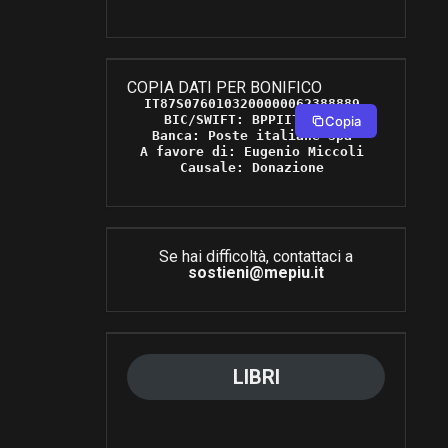
COPIA DATI PER BONIFICO
IT87S0760103200000062388889 

BIC/SWIFT: BPPIITRRXXX 

Copia
Banca: Poste italiane Spa 

A favore di: Eugenio Miccoli 

Causale: Donazione 
Se hai difficoltà, contattaci a
sostieni@mepiu.it
LIBRI