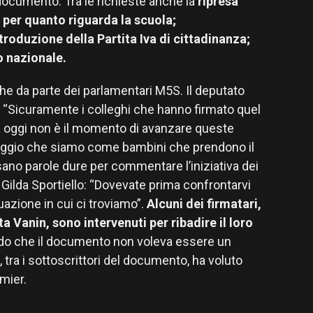
l documento. Tra le richieste anche la
ripresa
, per quanto riguarda la scuola;
troduzione della Partita Iva di cittadinanza;
o nazionale.
he da parte dei parlamentari M5S. Il deputato
e: “Sicuramente i colleghi che hanno firmato quel
oggi non è il momento di avanzare queste
aggio che siamo come bambini che prendono il
sano parole dure per commentare l’iniziativa dei
Gilda Sportiello: “Dovevate prima confrontarvi
uazione in cui ci troviamo”.
Alcuni dei firmatari,
 Vanin, sono intervenuti per ribadire il loro
ndo che il documento non voleva essere un
, tra i sottoscrittori del documento, ha voluto
mier.