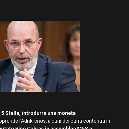
 5 Stelle, introdurre una moneta
apprende l’Adnkronos, alcuni dei punti contenuti in
utato Pino Cabras in assemblea M5S e