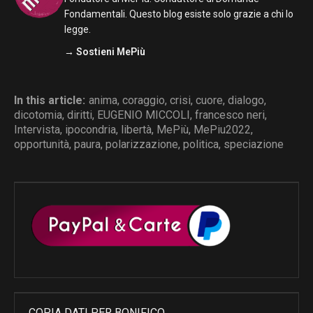
Fondamentali. Questo blog esiste solo grazie a chi lo
legge.
→ Sostieni MePiù
In this article:
anima
,
coraggio
,
crisi
,
cuore
,
dialogo
,
dicotomia
,
diritti
,
EUGENIO MICCOLI
,
francesco neri
,
Intervista
,
ipocondria
,
libertà
,
MePiù
,
MePiu2022
,
opportunità
,
paura
,
polarizzazione
,
politica
,
speciazione
COPIA DATI PER BONIFICO