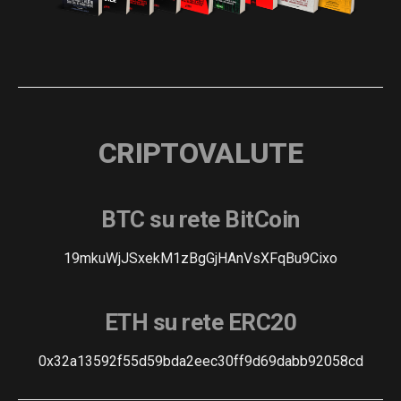
CRIPTOVALUTE
BTC su rete BitCoin
19mkuWjJSxekM1zBgGjHAnVsXFqBu9Cixo
ETH su rete ERC20
0x32a13592f55d59bda2eec30ff9d69dabb92058cd