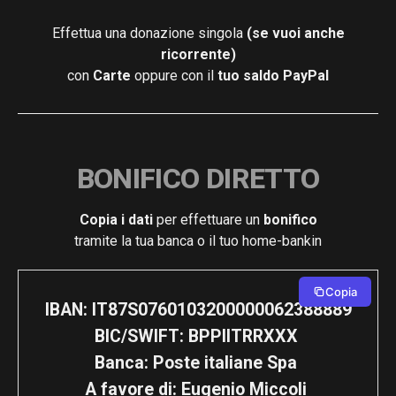
Effettua una donazione singola
(se vuoi anche
ricorrente)
con
Carte
oppure con il
tuo saldo PayPal
BONIFICO DIRETTO
Copia i dati
per effettuare un
bonifico
tramite la tua banca o il tuo home-bankin
Copia
IBAN: IT87S0760103200000062388889 

BIC/SWIFT: BPPIITRRXXX 

Banca: Poste italiane Spa 

A favore di: Eugenio Miccoli 
