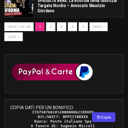
SPIEGATA BENE: La Riforma Della Giustizia
Targata Nordio – Avvocato Maurizio
Giordano
PAGE 1 OF 48
1
2
3
4
5
NEXT ›
LAST »
COPIA DATI PER UN BONIFICO
IT87S0760103200000062388889 

BIC/SWIFT: BPPIITRRXXX 

Copia
Banca: Poste italiane Spa 

A favore di: Eugenio Miccoli 
