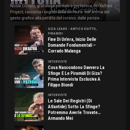
Nicole Ciccolo, grafologa peritale e portavoce del Kefren
Project, racconta i segreti della scrittura: dall'anima del
gesto grafico alla perdita del corsivo, dalle perizie...
GIZA LEAKS - ANTICO EGITTO,
PIRAMIDI
Fine Di Un’era, Inizio Delle
Domande Fondamentali –
Corrado Malanga
INTERVISTE
Cosa Nascondono Davvero La
Sfinge E Le Piramidi Di Giza?
Prima Intervista Esclusiva A
Filippo Biondi
INTERVISTE
Le Sale Dei Registri (di
Atlantide) Sotto La Sfinge?
Potremmo Averle Trovate…
Armando Mei