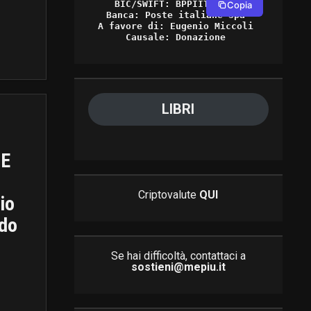
BIC/SWIFT: BPPIITRRXXX 

Copia
Banca: Poste italiane Spa 

A favore di: Eugenio Miccoli 

Causale: Donazione 
LIBRI
 E
Criptovalute
QUI
io
ado
Se hai difficoltà, contattaci a
sostieni@mepiu.it