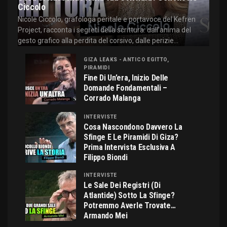
Ciccolo
Nicole Ciccolo, grafologa peritale e portavoce del Kefren
Project, racconta i segreti della scrittura: dall'anima del
gesto grafico alla perdita del corsivo, dalle perizie...
GIZA LEAKS - ANTICO EGITTO,
PIRAMIDI
Fine Di Un’era, Inizio Delle
Domande Fondamentali –
Corrado Malanga
INTERVISTE
Cosa Nascondono Davvero La
Sfinge E Le Piramidi Di Giza?
Prima Intervista Esclusiva A
Filippo Biondi
INTERVISTE
Le Sale Dei Registri (di
Atlantide) Sotto La Sfinge?
Potremmo Averle Trovate…
Armando Mei