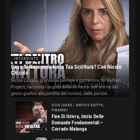
INTERVISTE
Cosa Si Nasconde Nella Tua Scrittura? Con Nicole
Ciccolo
Nicole Ciccolo, grafologa peritale e portavoce del Kefren
Project, racconta i segreti della scrittura: dall'anima del
gesto grafico alla perdita del corsivo, dalle perizie...
GIZA LEAKS - ANTICO EGITTO,
PIRAMIDI
Fine Di Un’era, Inizio Delle
Domande Fondamentali –
Corrado Malanga