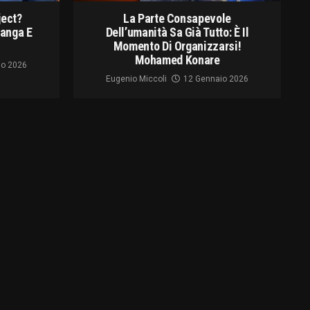
ject?
La Parte Consapevole
langa E
Dell’umanità Sa Già Tutto: È Il
Momento Di Organizzarsi!
Mohamed Konare
io 2026
Eugenio Miccoli
12 Gennaio 2026