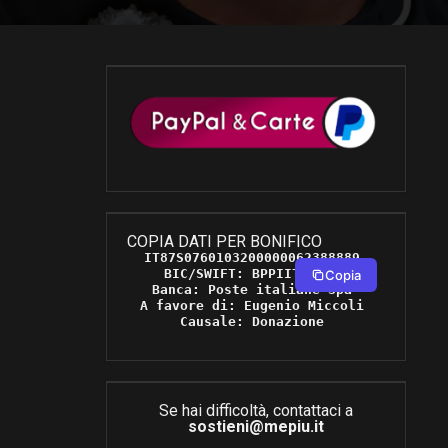
COPIA DATI PER BONIFICO
IT87S0760103200000062388889 

BIC/SWIFT: BPPIITRRXXX 

Copia
Banca: Poste italiane Spa 

A favore di: Eugenio Miccoli 

Causale: Donazione 
Se hai difficoltà, contattaci a
sostieni@mepiu.it