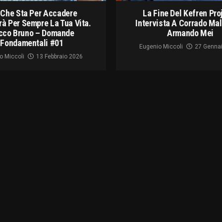
 Che Sta Per Accadere
La Fine Del Kefren Pro
à Per Sempre La Tua Vita.
Intervista A Corrado Ma
cco Bruno – Domande
Armando Mei
Fondamentali #01
Eugenio Miccoli
27 Genna
o Miccoli
13 Febbraio 2026