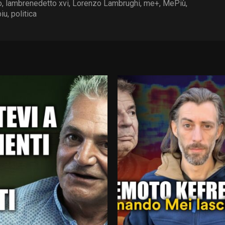
o
,
lambrenedetto xvi
,
Lorenzo Lambrughi
,
me+
,
MePiù
,
iu
,
politica