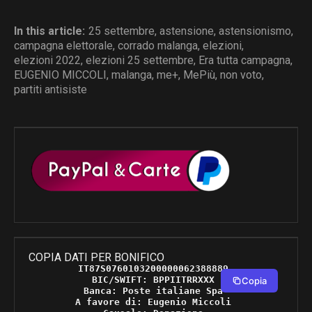
In this article:
25 settembre
,
astensione
,
astensionismo
,
campagna elettorale
,
corrado malanga
,
elezioni
,
elezioni 2022
,
elezioni 25 settembre
,
Era tutta campagna
,
EUGENIO MICCOLI
,
malanga
,
me+
,
MePiù
,
non voto
,
partiti antisiste
COPIA DATI PER BONIFICO
IT87S0760103200000062388889 

BIC/SWIFT: BPPIITRRXXX 

Copia
Banca: Poste italiane Spa 

A favore di: Eugenio Miccoli 
