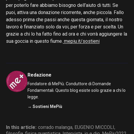
per poterlo fare abbiamo bisogno dell’aiuto di tutti. Se
puoi, attiva una donazione ricorrente, anche piccola. Fallo
adesso prima che passi anche questa giornata, il nostro
lavoro è finanziato solo da voi, per forza e per scelta. Un
grazie a chi lo ha fatto fino ad ora e chi vorrà aggiungere la
sua goccia in questo fiume.
mepiu.it/sostieni
Redazione
Fondatore di MePiù. Conduttore di Domande
Fondamentali. Questo blog esiste solo grazie a chi lo
legge.
→ Sostieni MePiù
In this article:
corrado malanga
,
EUGENIO MICCOLI
,
filosofia
,
fisica quantistica
,
Intervista
,
io e dio
,
MePiu2022
,