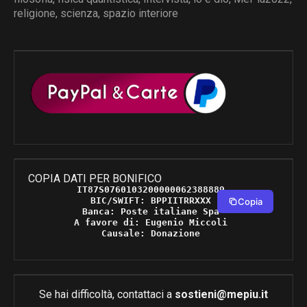
religione
,
scienza
,
spazio interiore
COPIA DATI PER BONIFICO
IT87S0760103200000062388889 

BIC/SWIFT: BPPIITRRXXX 

Copia
Banca: Poste italiane Spa 

A favore di: Eugenio Miccoli 

Causale: Donazione 
Se hai difficoltà, contattaci a
sostieni@mepiu.it