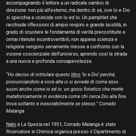
accompagnando il lettore a un radicale cambio di
direzione: non più all’esterno, ma dentro di sé, ove Io e Dio
si specchia e coincide con Io ed Io. Un pamphlet che
racchiude riflessioni di ampio respiro e grande lucidità, in
grado di scuotere le fondamenta di verità precostituite e
ormai ritenute incontrovertibili, non appena scienza e
religione vengono seriamente messe a confronto con la
visione coscienziale dell’universo, aprendo così la strada
a una nuova e profonda consapevolezza.
“Ho deciso di intitolare questo
libro
‘Io e Dio’ perché,
pronunciandolo a voce alta ci si avvede di come esso
suoni anche come io ed io: un gioco fonetico che mette
metaforicamente in evidenza come chi cerca Dio alla fine
trova soltanto e inesorabilmente se stesso.” Corrado
Malanga
Nato
a La Spezia nel 1951, Corrado Malanga è stato
Ricercatore in Chimica organica presso il Dipartimento di