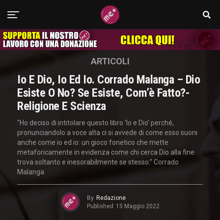
ARTICOLI
Io E Dio, Io Ed Io. Corrado Malanga – Dio
Esiste O No? Se Esiste, Com’è Fatto?-
Religione E Scienza
“Ho deciso di intitolare questo libro ‘Io e Dio’ perché,
pronunciandolo a voce alta ci si avvede di come esso suoni
anche come io ed io: un gioco fonetico che mette
metaforicamente in evidenza come chi cerca Dio alla fine
trova soltanto e inesorabilmente se stesso.” Corrado
Malanga
By
Redazione
Published
15 Maggio 2022