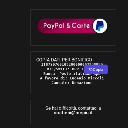
COPIA DATI PER BONIFICO
IT87S0760103200000062388889 

BIC/SWIFT: BPPIITRRXXX 

Copia
Banca: Poste italiane Spa 

A favore di: Eugenio Miccoli 

Causale: Donazione 
Se hai difficoltà, contattaci a
sostieni@mepiu.it