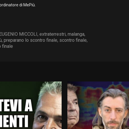
ordinatore di MePiù.
EUGENIO MICCOLI
,
extraterrestri
,
malanga
,
ù
,
preparano lo scontro finale
,
scontro finale
,
 finale