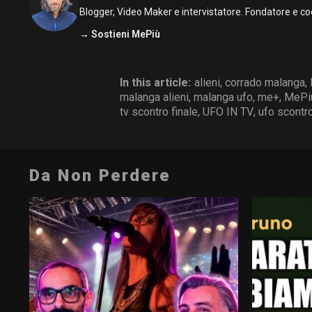
Blogger, Video Maker e intervistatore. Fondatore e co
→ Sostieni MePiù
In this article:
alieni
,
corrado malanga
,
malanga alieni
,
malanga ufo
,
me+
,
MePi
tv scontro finale
,
UFO IN TV
,
ufo scontro
Da Non Perdere