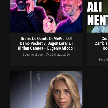
Dietro Le Quinte Di MePiù: DJI
Ciò
Osmo Pocket 3, Dagon Lorai E I
Cambier
Kirlian Camera – Eugenio Miccoli
Ro
Eugenio Miccoli
26 Marzo 2026
Eugeni