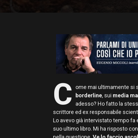
C
ome mai ultimamente si s
borderline
, sui
media ma
adesso? Ho fatto la stes
scrittore ed ex responsabile scient
Lo avevo già intervistato tempo fa
suo ultimo libro. Mi ha risposto co
nella questione.
Ve lo faccio asco