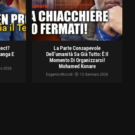
ject?
La Parte Consapevole
langa E
Dell’umanità Sa Già Tutto: È Il
Momento Di Organizzarsi!
Mohamed Konare
io 2026
Eugenio Miccoli
12 Gennaio 2026