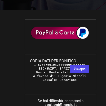
COPIA DATI PER BONIFICO
IT87S0760103200000062388889 

BIC/SWIFT: BPPIITRRXXX 

Copia
Banca: Poste italiane Spa 

A favore di: Eugenio Miccoli 

Causale: Donazione 
Se hai difficoltà, contattaci a
sostieni@mepiu.it