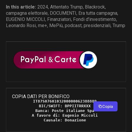
In this article:
2024
,
Attentato Trump
,
Blackrock
,
campagna elettorale
,
DOCUMENTI
,
Era tutta campagna
,
EUGENIO MICCOLI
,
Finanziatori
,
Fondi d'investimento
,
Leonardo Rosi
,
me+
,
MePiù
,
podcast
,
presidenziali
,
Trump
COPIA DATI PER BONIFICO
IT87S0760103200000062388889 

BIC/SWIFT: BPPIITRRXXX 

Copia
Banca: Poste italiane Spa 

A favore di: Eugenio Miccoli 

Causale: Donazione 