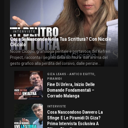
INTERVISTE
Cosa Si Nasconde Nella Tua Scrittura? Con Nicole
Ciccolo
Nicole Ciccolo, grafologa peritale e portavoce del Kefren
Project, racconta i segreti della scrittura: dall'anima del
gesto grafico alla perdita del corsivo, dalle perizie...
GIZA LEAKS - ANTICO EGITTO,
PIRAMIDI
Fine Di Un’era, Inizio Delle
Domande Fondamentali –
Corrado Malanga
INTERVISTE
Cosa Nascondono Davvero La
Sfinge E Le Piramidi Di Giza?
Prima Intervista Esclusiva A