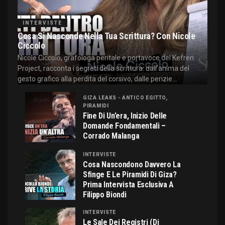
INTERVISTE
Cosa Si Nasconde Nella Tua Scrittura? Con Nicole
Ciccolo
Nicole Ciccolo, grafologa peritale e portavoce del Kefren
Project, racconta i segreti della scrittura: dall'anima del
gesto grafico alla perdita del corsivo, dalle perizie...
GIZA LEAKS - ANTICO EGITTO,
PIRAMIDI
Fine Di Un’era, Inizio Delle
Domande Fondamentali –
Corrado Malanga
INTERVISTE
Cosa Nascondono Davvero La
Sfinge E Le Piramidi Di Giza?
Prima Intervista Esclusiva A
Filippo Biondi
INTERVISTE
Le Sale Dei Registri (di