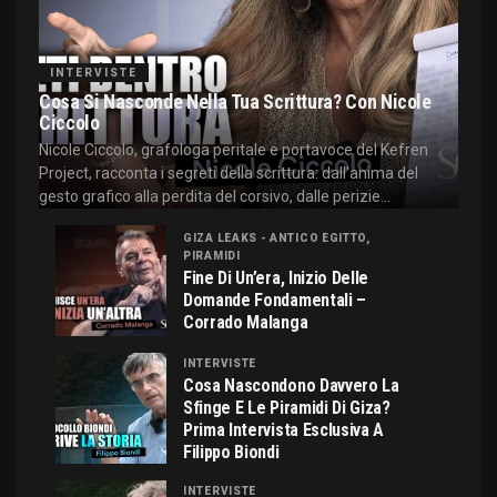
INTERVISTE
Cosa Si Nasconde Nella Tua Scrittura? Con Nicole
Ciccolo
Nicole Ciccolo, grafologa peritale e portavoce del Kefren
Project, racconta i segreti della scrittura: dall'anima del
gesto grafico alla perdita del corsivo, dalle perizie...
GIZA LEAKS - ANTICO EGITTO,
PIRAMIDI
Fine Di Un’era, Inizio Delle
Domande Fondamentali –
Corrado Malanga
INTERVISTE
Cosa Nascondono Davvero La
Sfinge E Le Piramidi Di Giza?
Prima Intervista Esclusiva A
Filippo Biondi
INTERVISTE