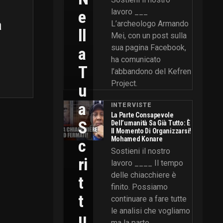
E
lavoro ___
a
L’archeologo Armando
Ll
Mei, con un post sulla
sua pagina Facebook,
A
ha comunicato
T
l’abbandono del Kefren
Project.
U
A
INTERVISTE
La Parte Consapevole
S
Dell’umanità Sa Già Tutto: È
Il Momento Di Organizzarsi!
Mohamed Konare
C
Sostieni il nostro
Ri
lavoro ____ Il tempo
delle chiacchiere è
T
finito. Possiamo
T
continuare a fare tutte
le analisi che vogliamo
U
ma la parte