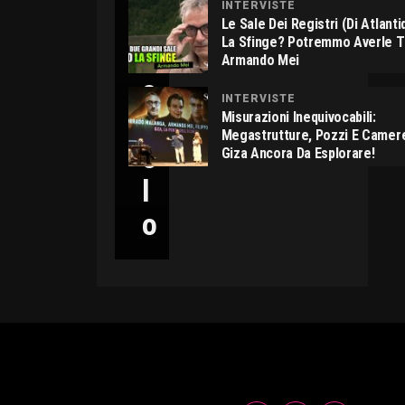
INTERVISTE
C
Le Sale Dei Registri (di Atlant
La Sfinge? Potremmo Averle 
I
Armando Mei
C
INTERVISTE
C
Misurazioni Inequivocabili:
Megastrutture, Pozzi E Camer
O
Giza Ancora Da Esplorare!
L
O