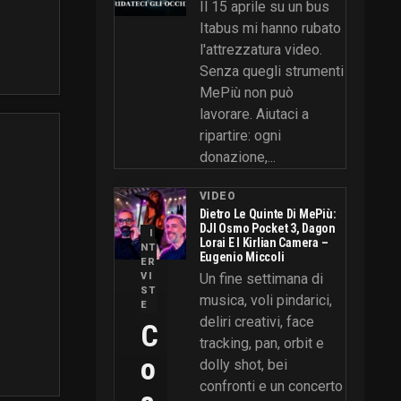
Il 15 aprile su un bus
Itabus mi hanno rubato
l'attrezzatura video.
Senza quegli strumenti
MePiù non può
lavorare. Aiutaci a
ripartire: ogni
donazione,...
VIDEO
Dietro Le Quinte Di MePiù:
DJI Osmo Pocket 3, Dagon
I
Lorai E I Kirlian Camera –
NT
Eugenio Miccoli
ER
VI
Un fine settimana di
ST
musica, voli pindarici,
E
deliri creativi, face
C
tracking, pan, orbit e
O
dolly shot, bei
confronti e un concerto