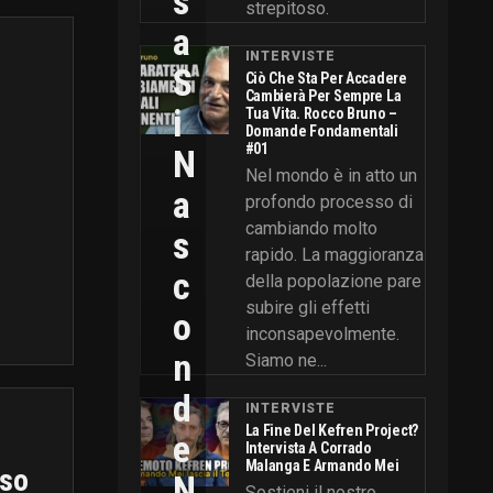
S
strepitoso.
A
INTERVISTE
S
Ciò Che Sta Per Accadere
Cambierà Per Sempre La
I
Tua Vita. Rocco Bruno –
Domande Fondamentali
#01
N
Nel mondo è in atto un
A
profondo processo di
cambiando molto
S
rapido. La maggioranza
C
della popolazione pare
subire gli effetti
O
inconsapevolmente.
N
Siamo ne...
D
INTERVISTE
La Fine Del Kefren Project?
E
Intervista A Corrado
Malanga E Armando Mei
aso
N
Sostieni il nostro