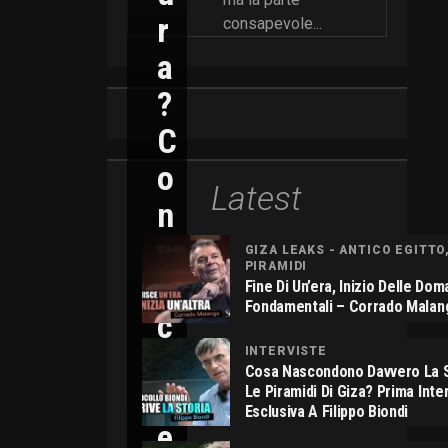
R
consapevole...
A
?
C
O
Latest
N
N
GIZA LEAKS - ANTICO EGITTO
PIRAMIDI
I
Fine Di Un’era, Inizio Delle Do
Fondamentali – Corrado Malan
C
O
INTERVISTE
Cosa Nascondono Davvero La S
L
Le Piramidi Di Giza? Prima Inte
Esclusiva A Filippo Biondi
E