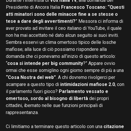
Durante l’intervista di
Vox Italia Tv
, alla domanda del
Presidente di Ancora Italia
Francesco Toscano: “Questi
atti minatori sono delle minacce fine a se stesse o
tese a dare degli avvertimenti?
” Messora ci informa di
aver provato ad invitare il ceo italiano di YouTube, il quale
non ha mai accettato né dato alcun seguito ai suoi inviti.
Sembra esservi un clima omertoso tipico delle losche
mafiose; alla luce di ciò possiamo rispondere alla
domanda che ci ponevamo all’inizio di questo articolo:
“
cosa si intende per big community
?” Appare ovvio
ormai che esse somiglino ogni giorno sempre di più a una
“Cosa Nostra del web”
. A chi dovremo rivolgerci per
scampare a questo tipo di
intimidazioni mafiose 2.0
, con
il parlamento fuori gioco?
Parlamento vessato e
omertoso, sordo al bisogno di libertà
dei propri
cittadini, ibernato nelle sue funzioni principali di
rappresentanza.
Ci limitiamo a terminare questo articolo con una
citazione