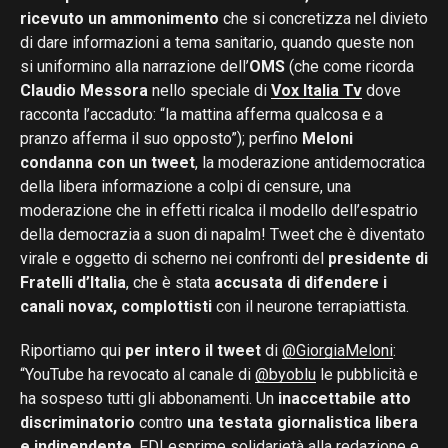
ricevuto un ammonimento
che si concretizza nel divieto
di dare informazioni a tema sanitario, quando queste non
si uniformino alla narrazione dell’
OMS
(che come ricorda
Claudio Messora
nello speciale di
Vox Italia Tv
dove
racconta l’accaduto: “la mattina afferma qualcosa e a
pranzo afferma il suo opposto”); perfino
Meloni
condanna con un tweet
, la moderazione antidemocratica
della libera informazione a colpi di censure, una
moderazione che in effetti ricalca il modello dell’espatrio
della democrazia a suon di napalm! Tweet che è diventato
virale e oggetto di scherno nei confronti del
presidente di
Fratelli d’Italia
, che è stata
accusata di difendere i
canali novax, complottisti
con il neurone terrapiattista.
Riportiamo qui
per intero il tweet
di
@GiorgiaMeloni
:
“YouTube ha revocato al canale di
@byoblu
le pubblicità e
ha sospeso tutti gli abbonamenti. Un
inaccettabile atto
discriminatorio
contro
una testata giornalistica libera
e indipendente
. FDI esprime solidarietà alla redazione e