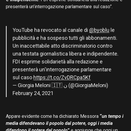
presenterà un’interrogazione parlamentare sul caso”.
YouTube ha revocato al canale di
@byoblu
le
pubblicità e ha sospeso tutti gli abbonamenti.
Un inaccettabile atto discriminatorio contro
una testata giornalistica libera e indipendente.
FDI esprime solidarietà alla redazione e
presenterà un'interrogazione parlamentare
sul caso
https://t.co/ZvDRCpa5Kf
— Giorgia Meloni 🇮🇹 ن (@GiorgiaMeloni)
February 24, 2021
Appare evidente come ha dichiarato Messora
“
un tempo i
media difendevano il popolo dal potere, oggi i media
difendono il potere dal popolo
”
e aggiunge che oggi un