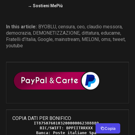
→ Sostieni MePiù
In this article:
BYOBLU
,
censura
,
ceo
,
claudio messora
,
democrazia
,
DEMONETIZZAZIONE
,
dittatura
,
educarne
,
Fratelli d’Italia
,
Google
,
mainstream
,
MELONI
,
oms
,
tweet
,
youtube
COPIA DATI PER BONIFICO
IT87S0760103200000062388889 

BIC/SWIFT: BPPIITRRXXX 

Copia
Banca: Poste italiane Spa 
