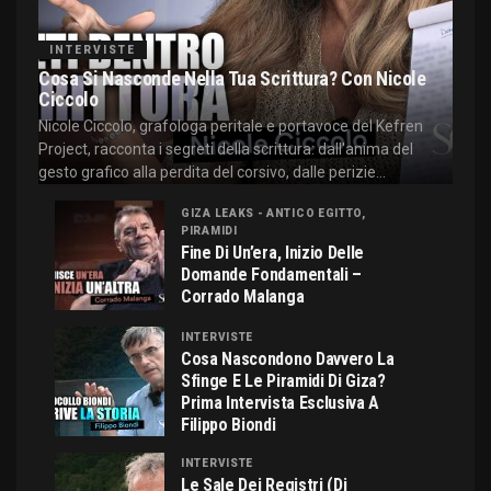
INTERVISTE
Cosa Si Nasconde Nella Tua Scrittura? Con Nicole
Ciccolo
Nicole Ciccolo, grafologa peritale e portavoce del Kefren
Project, racconta i segreti della scrittura: dall'anima del
gesto grafico alla perdita del corsivo, dalle perizie...
GIZA LEAKS - ANTICO EGITTO,
PIRAMIDI
Fine Di Un’era, Inizio Delle
Domande Fondamentali –
Corrado Malanga
INTERVISTE
Cosa Nascondono Davvero La
Sfinge E Le Piramidi Di Giza?
Prima Intervista Esclusiva A
Filippo Biondi
INTERVISTE
Le Sale Dei Registri (di