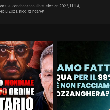
brasile
,
condanneannullate
,
elezioni2022
,
LULA
,
epiu 2021
,
nicolazingaretti