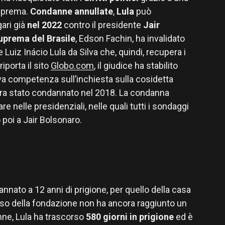
suprema.
Condanne annullate
,
Lula
può
ari già
nel 2022
contro il presidente
Jair
uprema del Brasile
, Edson Fachin, ha invalidato
 Luiz Inácio Lula da Silva che, quindi, recupera i
riporta il sito
Globo.com
, il giudice ha stabilito
va competenza sull’inchiesta sulla cosidetta
era stato condannato nel 2018. La condanna
re nelle presidenziali, nelle quali tutti i sondaggi
poi a Jair Bolsonaro.
annato a 12 anni di prigione, per quello della casa
aso della fondazione non ha ancora raggiunto un
ne, Lula ha trascorso
580 giorni in prigione
ed è