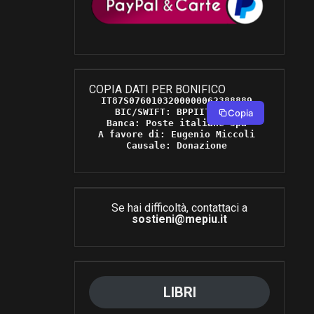
COPIA DATI PER BONIFICO
IT87S0760103200000062388889 

BIC/SWIFT: BPPIITRRXXX 

Copia
Banca: Poste italiane Spa 

A favore di: Eugenio Miccoli 

Causale: Donazione 
Se hai difficoltà, contattaci a
sostieni@mepiu.it
LIBRI