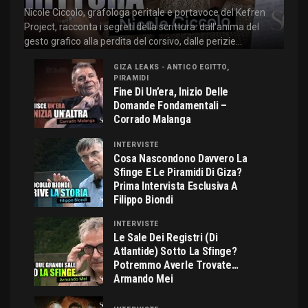
Nicole Ciccolo, grafologa peritale e portavoce del Kefren
Project, racconta i segreti della scrittura: dall'anima del
gesto grafico alla perdita del corsivo, dalle perizie...
GIZA LEAKS - ANTICO EGITTO,
PIRAMIDI
Fine Di Un’era, Inizio Delle
Domande Fondamentali –
Corrado Malanga
INTERVISTE
Cosa Nascondono Davvero La
Sfinge E Le Piramidi Di Giza?
Prima Intervista Esclusiva A
Filippo Biondi
INTERVISTE
Le Sale Dei Registri (di
Atlantide) Sotto La Sfinge?
Potremmo Averle Trovate…
Armando Mei