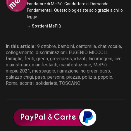
Fondatore di MePiù. Conduttore di Domande
Fondamentali. Questo blog esiste solo grazie a chi lo
legge.
→ Sostieni MePiù
In this article:
9 ottobre
,
bambini
,
centomila
,
chat vocale
,
collegamento
,
discriminazioni
,
EUGENIO MICCOLI
,
famiglie
,
feriti
,
green
,
greenpass
,
idranti
,
lacrimogeni
,
live
,
mainstream
,
manifestanti
,
manifestazione
,
MePiù
,
mepiu 2021
,
messaggio
,
narrazione
,
no green pass
,
palazzo chigi
,
pass
,
persone
,
piazza
,
polizia
,
popolo
,
Roma
,
scontri
,
solidarietà
,
TOSCANO