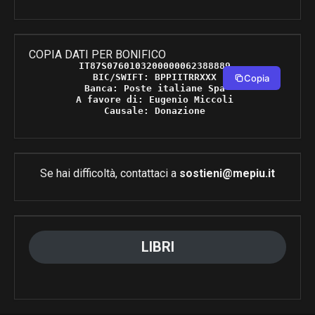
COPIA DATI PER BONIFICO
IT87S0760103200000062388889 

BIC/SWIFT: BPPIITRRXXX 

Copia
Banca: Poste italiane Spa 

A favore di: Eugenio Miccoli 

Causale: Donazione 
Se hai difficoltà, contattaci a
sostieni@mepiu.it
LIBRI