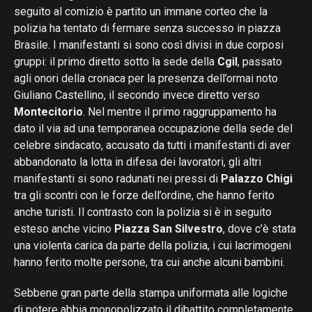
seguito al comizio è partito un immane corteo che la
polizia ha tentato di fermare senza successo in piazza
Brasile. I manifestanti si sono così divisi in due corposi
gruppi: il primo diretto sotto la sede della
Cgil
, passato
agli onori della cronaca per la presenza dell’ormai noto
Giuliano Castellino, il secondo invece diretto verso
Montecitorio
. Nel mentre il primo raggruppamento ha
dato il via ad una temporanea occupazione della sede del
celebre sindacato, accusato da tutti i manifestanti di aver
abbandonato la lotta in difesa dei lavoratori, gli altri
manifestanti si sono radunati nei pressi di
Palazzo Chigi
tra gli scontri con le forze dell’ordine, che hanno ferito
anche turisti. Il contrasto con la polizia si è in seguito
esteso anche vicino
Piazza San Silvestro
, dove c’è stata
una violenta carica da parte della polizia, i cui lacrimogeni
hanno ferito molte persone, tra cui anche alcuni bambini.
Sebbene gran parte della stampa uniformata alle logiche
di potere abbia monopolizzato il dibattito completamente