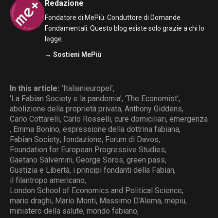
Redazione
Fondatore di MePiù. Conduttore di Domande
Fondamentali. Questo blog esiste solo grazie a chi lo
legge.
→ Sostieni MePiù
In this article:
‘Italianieuropei’
,
‘La Fabian Society e la pandemia’
,
‘The Economist’
,
abolizione della proprietà privata
,
Anthony Giddens
,
Carlo Cottarelli
,
Carlo Rosselli
,
cure domiciliari
,
emergenza
,
Emma Bonino
,
espressione della dottrina fabiana
,
Fabian Society
,
fondazione
,
Forum di Davos
,
Foundation for European Progressive Studies
,
Gaetano Salvemini
,
George Soros
,
green pass
,
Gustizia e Libertà
,
i principi fondanti della Fabian
,
il filantropo americano
,
London School of Economics and Political Science
,
mario draghi
,
Mario Monti
,
Massimo D’Alema
,
mepiu
,
ministero della salute
,
mondo fabiano
,