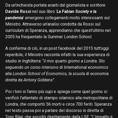
Da un’inchiesta portata avanti dal giornalista e scrittore
Davide Rossi
nel suo libro ‘
La Fabian Society e la
pandemia
’ emergono collegamenti molto interessanti sul
Ministro. Attraverso un’analisi condotta da Rossi sul
curriculum di Speranza, apprendiamo che quest’ultimo nel
2005 ha frequentato la Summer London School.
A conferma di ciò, in un post facebook del 2015 tutt’oggi
reperibile, il Ministro racconta infatti la sua esperienza di
studio in Inghilterra: “
il mio quarto giorno a Londra. Sto
seguendo un corso intensivo di International economics
alla London School of Economics, la scuola di economia
diretta da Antony Giddens”
.
Poi i toni si fanno più cupi e spiega come quel giorno si
verificò l’attentato di stampo islamico alla metropolitana di
Londra, che comportò 56 morti e circa 700 feriti. Speranza
nel testo passa poi a parlare del discorso in diretta di
Tony Blair, che ascoltò direttamente dalla LSE:
“L’impatto è