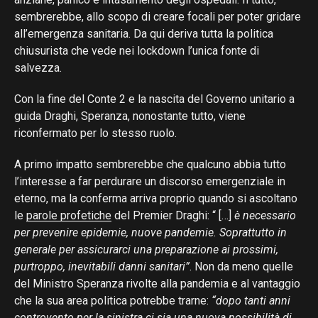
sembrerebbe, allo scopo di creare focali per poter gridare
all’emergenza sanitaria. Da qui deriva tutta la politica
chiusurista che vede nei lockdown l’unica fonte di
salvezza.
Con la fine del Conte 2 e la nascita del Governo unitario a
guida Draghi, Speranza, nonostante tutto, viene
riconfermato per lo stesso ruolo.
A primo impatto sembrerebbe che qualcuno abbia tutto
l’interesse a far perdurare un discorso emergenziale in
eterno, ma la conferma arriva proprio quando si ascoltano
le
parole profetiche
del Premier Draghi: “ […]
è necessario
per prevenire epidemie, nuove pandemie. Soprattutto in
generale per assicurarci una preparazione ai prossimi,
purtroppo, inevitabili danni sanitari”
. Non da meno quelle
del Ministro Speranza rivolte alla pandemia e al vantaggio
che la sua area politica potrebbe trarne:
“dopo tanti anni
controvento per la sinistra ci sia una nuova possibilità di