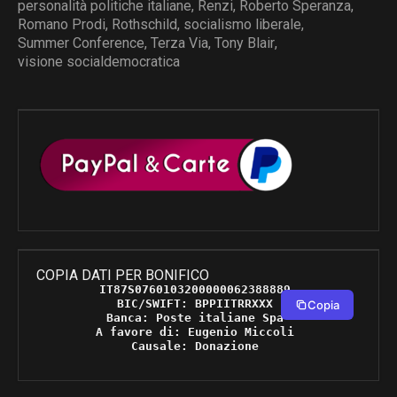
personalità politiche italiane
,
Renzi
,
Roberto Speranza
,
Romano Prodi
,
Rothschild
,
socialismo liberale
,
Summer Conference
,
Terza Via
,
Tony Blair
,
visione socialdemocratica
COPIA DATI PER BONIFICO
IT87S0760103200000062388889 

BIC/SWIFT: BPPIITRRXXX 

Copia
Banca: Poste italiane Spa 

A favore di: Eugenio Miccoli 

Causale: Donazione 