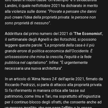
Landini, il quale nell’ottobre 2021 ha dichiarato in merito
alla violenza sulle donne: “
Provate a pensare che danni
può creare l’idea della proprietà privata: le persone non
sono proprietà di nessuno
”.
Addirittura dal primo numero del 2021 di ‘
The Economist
’,
il settimanale degli Agnelli e dei Rotschild, si possono
leggere queste parole: “
La proprietà della casa è il più
grande errore di politica economica dell’Occidente. È
un’ossessione che mina la crescita, l’equità e la fede
pubblica nel capitalismo
”. Infine: “È urgentemente
necessaria una nuova architettura”.
In un articolo di ‘Alma News 24’ dell’aprile 2021, firmato da
Riccardo Pedrizzi, si parla di attacco alla proprietà privata.
Si fa riferimento in maniera critica alle tasse sul
patrimonio, come Imu e Tari, ma soprattutto all’ingiustizia
per il continuo blocco degli sfratti, che consente anche ad
un moroso incallito, che non paga l’affitto e le spese