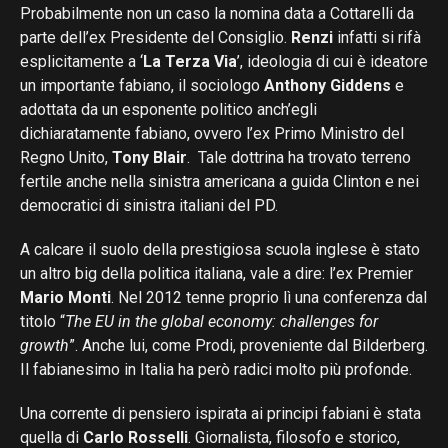
Probabilmente non un caso la nomina data a Cottarelli da
parte dell’ex Presidente del Consiglio.
Renzi
infatti si rifà
esplicitamente a ‘
La Terza Via
’, ideologia di cui è ideatore
un importante fabiano, il sociologo
Anthony Giddens
e
adottata da un esponente politico anch’egli
dichiaratamente fabiano, ovvero l’ex Primo Ministro del
Regno Unito,
Tony Blair
. Tale dottrina ha trovato terreno
fertile anche nella sinistra americana a guida Clinton e nei
democratici di sinistra italiani del PD.
A calcare il suolo della prestigiosa scuola inglese è stato
un altro big della politica italiana, vale a dire: l’ex Premier
Mario Monti
. Nel 2012 tenne proprio lì una conferenza dal
titolo “
The EU in the global economy: challenges for
growth
”. Anche lui, come Prodi, proveniente dal Bilderberg.
Il fabianesimo in Italia ha però radici molto più profonde.
Una corrente di pensiero ispirata ai principi fabiani è stata
quella di
Carlo Rosselli
. Giornalista, filosofo e storico,