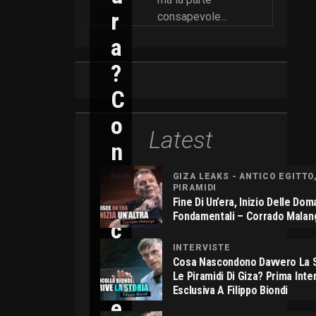
R
consapevole...
A
?
C
O
Latest
N
N
GIZA LEAKS - ANTICO EGITTO
PIRAMIDI
I
Fine Di Un’era, Inizio Delle Do
Fondamentali – Corrado Malan
C
O
INTERVISTE
Cosa Nascondono Davvero La S
L
Le Piramidi Di Giza? Prima Inte
Esclusiva A Filippo Biondi
E