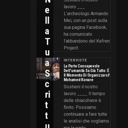
E
lavoro ___
L’archeologo Armando
Ll
Mei, con un post sulla
sua pagina Facebook,
A
ha comunicato
T
l’abbandono del Kefren
Project.
U
A
INTERVISTE
La Parte Consapevole
S
Dell’umanità Sa Già Tutto: È
Il Momento Di Organizzarsi!
Mohamed Konare
C
Sostieni il nostro
Ri
lavoro ____ Il tempo
delle chiacchiere è
T
finito. Possiamo
T
continuare a fare tutte
le analisi che vogliamo
U
ma la parte