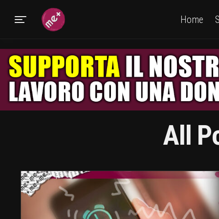
Home
S
All P