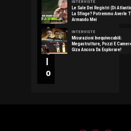
INTERVISTE
C
Le Sale Dei Registri (di Atlant
La Sfinge? Potremmo Averle 
I
Armando Mei
C
INTERVISTE
C
Misurazioni Inequivocabili:
Megastrutture, Pozzi E Camer
O
Giza Ancora Da Esplorare!
L
O