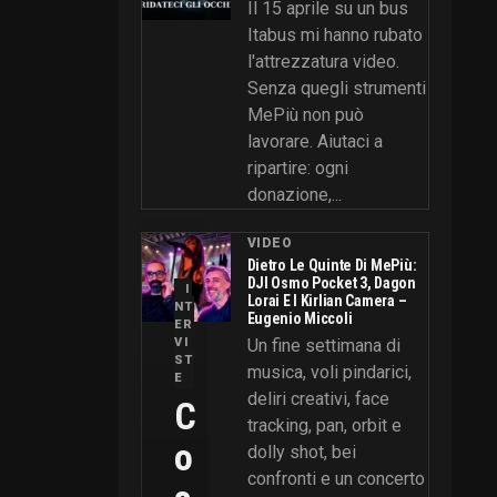
Il 15 aprile su un bus
Itabus mi hanno rubato
l'attrezzatura video.
Senza quegli strumenti
MePiù non può
lavorare. Aiutaci a
ripartire: ogni
donazione,...
VIDEO
Dietro Le Quinte Di MePiù:
DJI Osmo Pocket 3, Dagon
I
Lorai E I Kirlian Camera –
NT
Eugenio Miccoli
ER
VI
Un fine settimana di
ST
musica, voli pindarici,
E
deliri creativi, face
C
tracking, pan, orbit e
O
dolly shot, bei
confronti e un concerto