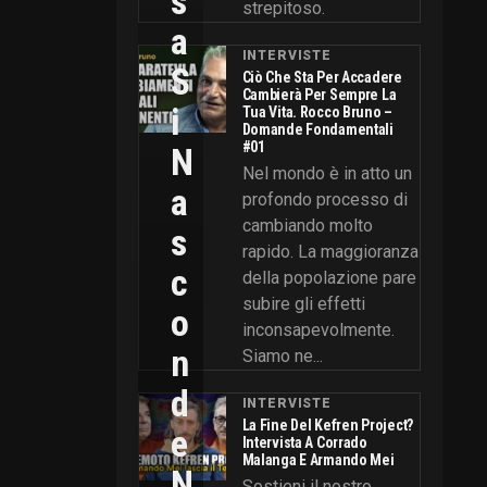
S
strepitoso.
A
INTERVISTE
S
Ciò Che Sta Per Accadere
Cambierà Per Sempre La
I
Tua Vita. Rocco Bruno –
Domande Fondamentali
#01
N
Nel mondo è in atto un
A
profondo processo di
cambiando molto
S
rapido. La maggioranza
C
della popolazione pare
subire gli effetti
O
inconsapevolmente.
N
Siamo ne...
D
INTERVISTE
La Fine Del Kefren Project?
E
Intervista A Corrado
Malanga E Armando Mei
N
Sostieni il nostro