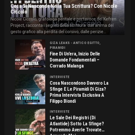
Cosa Si Nasconde Nella Tua Scrittura? Con Nicole
Ciccolo
Nicole Ciccolo, grafologa peritale e portavoce del Kefren
Project, racconta i segreti della scrittura: dall'anima del
gesto grafico alla perdita del corsivo, dalle perizie...
GIZA LEAKS - ANTICO EGITTO,
PIRAMIDI
Fine Di Un’era, Inizio Delle
Domande Fondamentali –
Corrado Malanga
INTERVISTE
Cosa Nascondono Davvero La
Sfinge E Le Piramidi Di Giza?
Prima Intervista Esclusiva A
Filippo Biondi
INTERVISTE
Le Sale Dei Registri (di
Atlantide) Sotto La Sfinge?
Potremmo Averle Trovate…