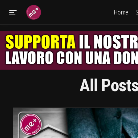
Home
S
All Post