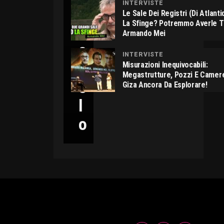
INTERVISTE
C
Le Sale Dei Registri (di Atlant
La Sfinge? Potremmo Averle 
I
Armando Mei
C
INTERVISTE
C
Misurazioni Inequivocabili:
Megastrutture, Pozzi E Camer
O
Giza Ancora Da Esplorare!
L
O