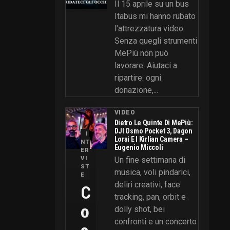
Il 15 aprile su un bus
Itabus mi hanno rubato
l'attrezzatura video.
Senza quegli strumenti
MePiù non può
lavorare. Aiutaci a
ripartire: ogni
donazione,...
VIDEO
Dietro Le Quinte Di MePiù:
DJI Osmo Pocket 3, Dagon
I
Lorai E I Kirlian Camera –
NT
Eugenio Miccoli
ER
VI
Un fine settimana di
ST
musica, voli pindarici,
E
deliri creativi, face
C
tracking, pan, orbit e
O
dolly shot, bei
confronti e un concerto