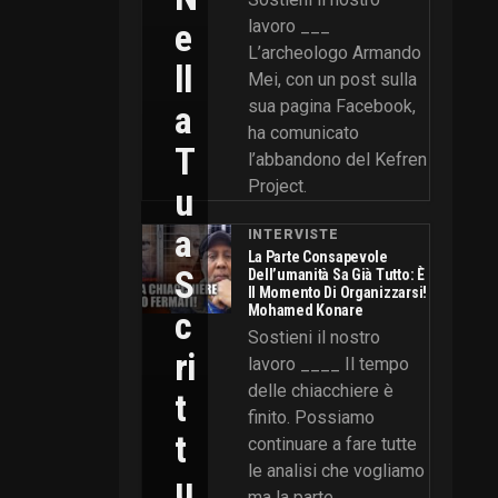
E
lavoro ___
L’archeologo Armando
Ll
Mei, con un post sulla
sua pagina Facebook,
A
ha comunicato
T
l’abbandono del Kefren
Project.
U
A
INTERVISTE
La Parte Consapevole
S
Dell’umanità Sa Già Tutto: È
Il Momento Di Organizzarsi!
Mohamed Konare
C
Sostieni il nostro
Ri
lavoro ____ Il tempo
delle chiacchiere è
T
finito. Possiamo
T
continuare a fare tutte
le analisi che vogliamo
U
ma la parte