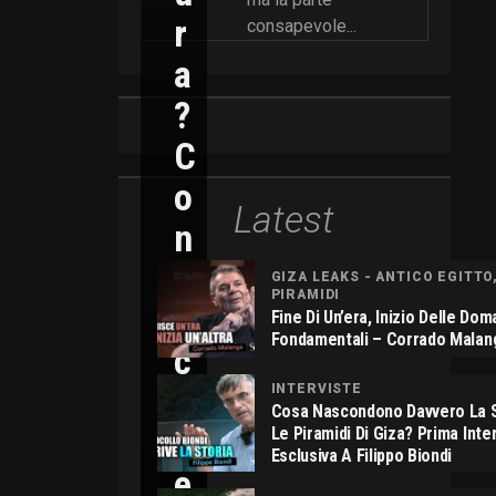
R
consapevole...
A
?
C
O
Latest
N
N
GIZA LEAKS - ANTICO EGITTO
PIRAMIDI
I
Fine Di Un’era, Inizio Delle Do
Fondamentali – Corrado Malan
C
O
INTERVISTE
Cosa Nascondono Davvero La S
L
Le Piramidi Di Giza? Prima Inte
Esclusiva A Filippo Biondi
E