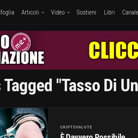
foglia
Articoli
Video
Sostieni
Libri
Canal
s Tagged "tasso Di U
CRIPTOVALUTE
È Davvero Possibile