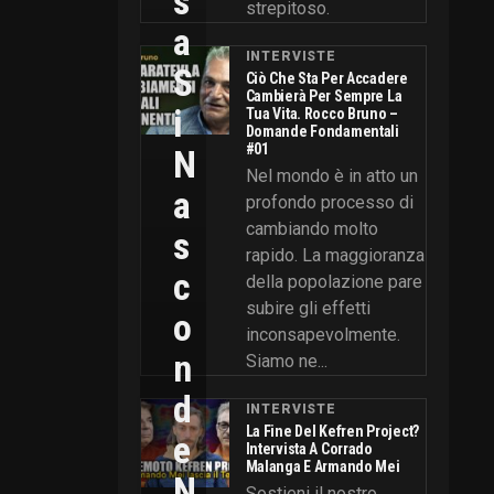
S
strepitoso.
A
INTERVISTE
S
Ciò Che Sta Per Accadere
Cambierà Per Sempre La
I
Tua Vita. Rocco Bruno –
Domande Fondamentali
#01
N
Nel mondo è in atto un
A
profondo processo di
cambiando molto
S
rapido. La maggioranza
C
della popolazione pare
subire gli effetti
O
inconsapevolmente.
N
Siamo ne...
D
INTERVISTE
La Fine Del Kefren Project?
E
Intervista A Corrado
Malanga E Armando Mei
N
Sostieni il nostro