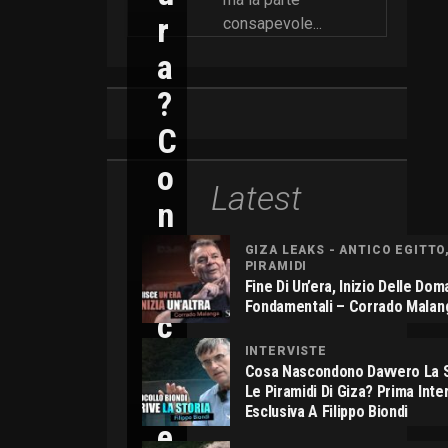
R
consapevole...
A
?
C
O
Latest
N
N
GIZA LEAKS - ANTICO EGITTO
PIRAMIDI
I
Fine Di Un’era, Inizio Delle Do
Fondamentali – Corrado Malan
C
O
INTERVISTE
Cosa Nascondono Davvero La S
L
Le Piramidi Di Giza? Prima Inte
Esclusiva A Filippo Biondi
E