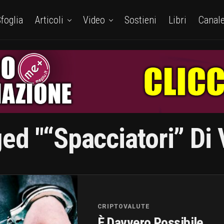
foglia
Articoli
Video
Sostieni
Libri
Canal
ed "“spacciatori” Di V
CRIPTOVALUTE
È Davvero Possibile