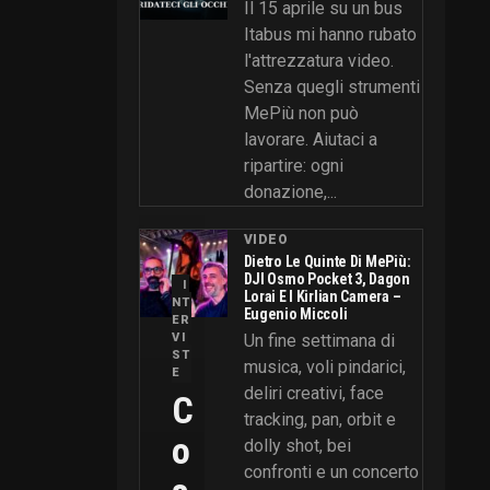
Il 15 aprile su un bus
Itabus mi hanno rubato
l'attrezzatura video.
Senza quegli strumenti
MePiù non può
lavorare. Aiutaci a
ripartire: ogni
donazione,...
VIDEO
Dietro Le Quinte Di MePiù:
DJI Osmo Pocket 3, Dagon
I
Lorai E I Kirlian Camera –
NT
Eugenio Miccoli
ER
VI
Un fine settimana di
ST
musica, voli pindarici,
E
deliri creativi, face
C
tracking, pan, orbit e
O
dolly shot, bei
confronti e un concerto