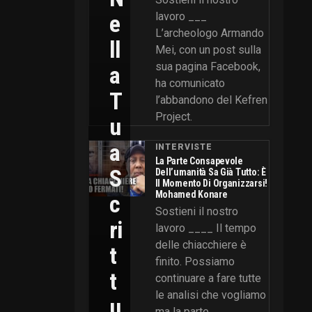
E
lavoro ___
L’archeologo Armando
Ll
Mei, con un post sulla
sua pagina Facebook,
A
ha comunicato
T
l’abbandono del Kefren
Project.
U
A
INTERVISTE
La Parte Consapevole
S
Dell’umanità Sa Già Tutto: È
Il Momento Di Organizzarsi!
Mohamed Konare
C
Sostieni il nostro
Ri
lavoro ____ Il tempo
delle chiacchiere è
T
finito. Possiamo
T
continuare a fare tutte
le analisi che vogliamo
U
ma la parte