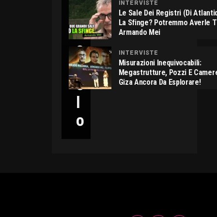
INTERVISTE
C
Le Sale Dei Registri (di Atlant
La Sfinge? Potremmo Averle 
I
Armando Mei
C
INTERVISTE
C
Misurazioni Inequivocabili:
Megastrutture, Pozzi E Camer
O
Giza Ancora Da Esplorare!
L
O