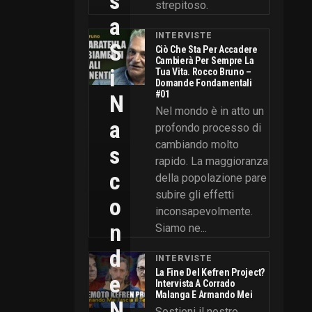
S
strepitoso.
A
INTERVISTE
S
Ciò Che Sta Per Accadere
Cambierà Per Sempre La
I
Tua Vita. Rocco Bruno –
Domande Fondamentali
#01
N
Nel mondo è in atto un
A
profondo processo di
cambiando molto
S
rapido. La maggioranza
C
della popolazione pare
subire gli effetti
O
inconsapevolmente.
N
Siamo ne...
D
INTERVISTE
La Fine Del Kefren Project?
E
Intervista A Corrado
Malanga E Armando Mei
N
Sostieni il nostro