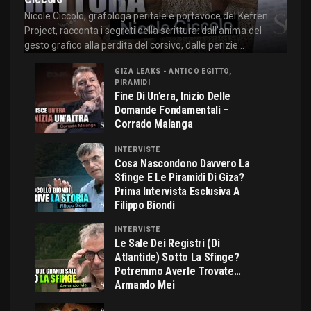
Nicole Ciccolo, grafologa peritale e portavoce del Kefren
Project, racconta i segreti della scrittura: dall'anima del
gesto grafico alla perdita del corsivo, dalle perizie...
GIZA LEAKS - ANTICO EGITTO,
PIRAMIDI
Fine Di Un’era, Inizio Delle
Domande Fondamentali –
Corrado Malanga
INTERVISTE
Cosa Nascondono Davvero La
Sfinge E Le Piramidi Di Giza?
Prima Intervista Esclusiva A
Filippo Biondi
INTERVISTE
Le Sale Dei Registri (di
Atlantide) Sotto La Sfinge?
Potremmo Averle Trovate…
Armando Mei