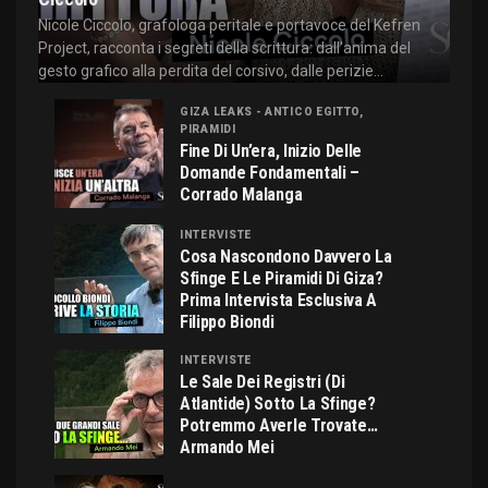
Nicole Ciccolo, grafologa peritale e portavoce del Kefren
Project, racconta i segreti della scrittura: dall'anima del
gesto grafico alla perdita del corsivo, dalle perizie...
GIZA LEAKS - ANTICO EGITTO,
PIRAMIDI
Fine Di Un’era, Inizio Delle
Domande Fondamentali –
Corrado Malanga
INTERVISTE
Cosa Nascondono Davvero La
Sfinge E Le Piramidi Di Giza?
Prima Intervista Esclusiva A
Filippo Biondi
INTERVISTE
Le Sale Dei Registri (di
Atlantide) Sotto La Sfinge?
Potremmo Averle Trovate…
Armando Mei