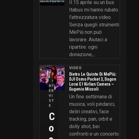
Il 15 aprile su un bus
Itabus mi hanno rubato
l'attrezzatura video.
Senza quegli strumenti
MePiù non può
lavorare. Aiutaci a
ripartire: ogni
donazione,...
VIDEO
Dietro Le Quinte Di MePiù:
DJI Osmo Pocket 3, Dagon
I
Lorai E I Kirlian Camera –
NT
Eugenio Miccoli
ER
VI
Un fine settimana di
ST
musica, voli pindarici,
E
deliri creativi, face
C
tracking, pan, orbit e
O
dolly shot, bei
confronti e un concerto