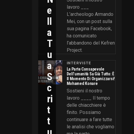
E
lavoro ___
L’archeologo Armando
Ll
Mei, con un post sulla
sua pagina Facebook,
A
ha comunicato
T
l’abbandono del Kefren
Project.
U
A
INTERVISTE
La Parte Consapevole
S
Dell’umanità Sa Già Tutto: È
Il Momento Di Organizzarsi!
Mohamed Konare
C
Sostieni il nostro
Ri
lavoro ____ Il tempo
delle chiacchiere è
T
finito. Possiamo
T
continuare a fare tutte
le analisi che vogliamo
U
ma la parte