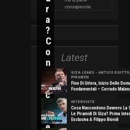
R
consapevole...
A
?
C
O
Latest
N
N
GIZA LEAKS - ANTICO EGITTO
PIRAMIDI
I
Fine Di Un’era, Inizio Delle Do
Fondamentali – Corrado Malan
C
O
INTERVISTE
Cosa Nascondono Davvero La S
L
Le Piramidi Di Giza? Prima Inte
Esclusiva A Filippo Biondi
E