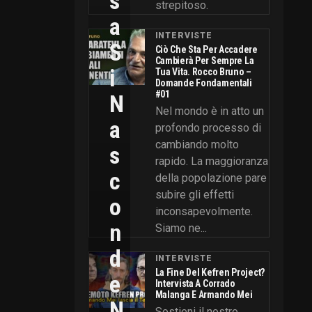
S
strepitoso.
A
INTERVISTE
S
Ciò Che Sta Per Accadere
Cambierà Per Sempre La
I
Tua Vita. Rocco Bruno –
Domande Fondamentali
#01
N
Nel mondo è in atto un
A
profondo processo di
cambiando molto
S
rapido. La maggioranza
C
della popolazione pare
subire gli effetti
O
inconsapevolmente.
N
Siamo ne...
D
INTERVISTE
La Fine Del Kefren Project?
E
Intervista A Corrado
Malanga E Armando Mei
N
Sostieni il nostro