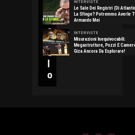
INTERVISTE
C
Le Sale Dei Registri (di Atlant
La Sfinge? Potremmo Averle 
I
Armando Mei
C
INTERVISTE
C
Misurazioni Inequivocabili:
Megastrutture, Pozzi E Camer
O
Giza Ancora Da Esplorare!
L
O