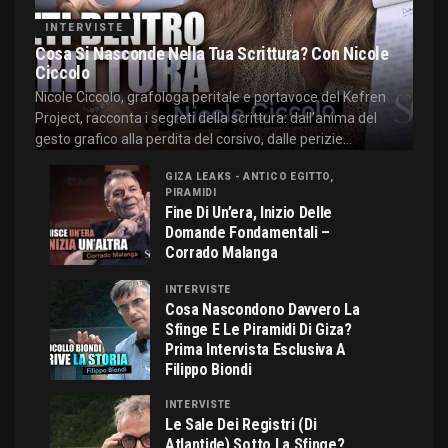
INTERVISTE
Cosa Si Nasconde Nella Tua Scrittura? Con Nicole
Ciccolo
Nicole Ciccolo, grafologa peritale e portavoce del Kefren
Project, racconta i segreti della scrittura: dall'anima del
gesto grafico alla perdita del corsivo, dalle perizie...
GIZA LEAKS - ANTICO EGITTO,
PIRAMIDI
Fine Di Un’era, Inizio Delle
Domande Fondamentali –
Corrado Malanga
INTERVISTE
Cosa Nascondono Davvero La
Sfinge E Le Piramidi Di Giza?
Prima Intervista Esclusiva A
Filippo Biondi
INTERVISTE
Le Sale Dei Registri (di
Atlantide) Sotto La Sfinge?