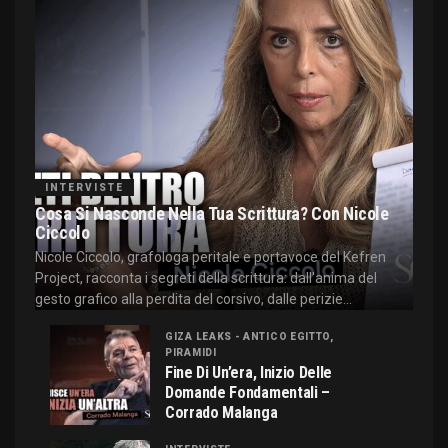
INTERVISTE
Cosa Si Nasconde Nella Tua Scrittura? Con Nicole
Ciccolo
Nicole Ciccolo, grafologa peritale e portavoce del Kefren
Project, racconta i segreti della scrittura: dall'anima del
gesto grafico alla perdita del corsivo, dalle perizie...
GIZA LEAKS - ANTICO EGITTO,
PIRAMIDI
Fine Di Un’era, Inizio Delle
Domande Fondamentali –
Corrado Malanga