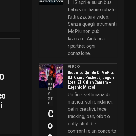
Il 15 aprile su un bus
Itabus mi hanno rubato
l'attrezzatura video.
Senza quegli strumenti
MePiù non può
lavorare. Aiutaci a
ripartire: ogni
donazione,...
VIDEO
Dietro Le Quinte Di MePiù:
O
DJI Osmo Pocket 3, Dagon
I
Lorai E I Kirlian Camera –
NT
Eugenio Miccoli
ER
co
VI
Un fine settimana di
ST
musica, voli pindarici,
i
E
deliri creativi, face
C
tracking, pan, orbit e
O
dolly shot, bei
confronti e un concerto