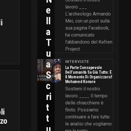
E
lavoro ___
L’archeologo Armando
Ll
i
Mei, con un post sulla
sua pagina Facebook,
A
ha comunicato
T
l’abbandono del Kefren
Project.
U
A
INTERVISTE
La Parte Consapevole
S
Dell’umanità Sa Già Tutto: È
Il Momento Di Organizzarsi!
Mohamed Konare
C
Sostieni il nostro
Ri
lavoro ____ Il tempo
delle chiacchiere è
T
finito. Possiamo
li
T
continuare a fare tutte
nzo
le analisi che vogliamo
U
ma la parte