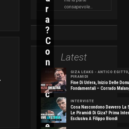
R
consapevole...
A
?
C
O
Latest
N
N
GIZA LEAKS - ANTICO EGITTO
.
PIRAMIDI
I
Fine Di Un’era, Inizio Delle Do
Fondamentali – Corrado Malan
C
O
INTERVISTE
Cosa Nascondono Davvero La S
L
Le Piramidi Di Giza? Prima Inte
Esclusiva A Filippo Biondi
E