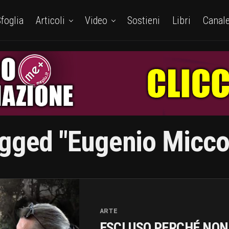
foglia
Articoli
Video
Sostieni
Libri
Canal
gged "eugenio Miccol
ARTE
ESCLUSO PERCHÉ NON