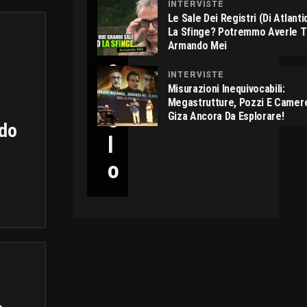
INTERVISTE
C
Le Sale Dei Registri (di Atlant
La Sfinge? Potremmo Averle 
I
Armando Mei
C
INTERVISTE
C
Misurazioni Inequivocabili:
Megastrutture, Pozzi E Camer
O
Giza Ancora Da Esplorare!
ado
L
O