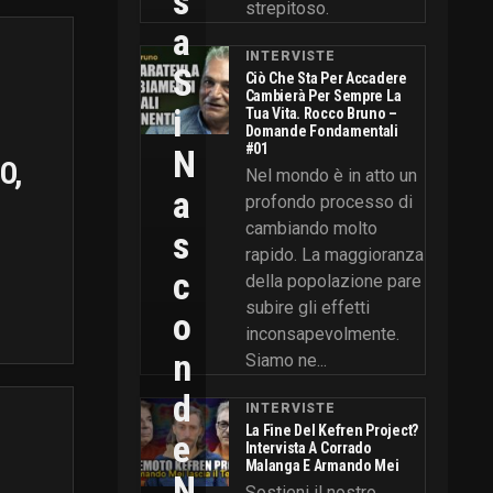
S
strepitoso.
A
INTERVISTE
S
Ciò Che Sta Per Accadere
Cambierà Per Sempre La
I
Tua Vita. Rocco Bruno –
Domande Fondamentali
#01
N
O,
Nel mondo è in atto un
A
profondo processo di
cambiando molto
S
rapido. La maggioranza
C
della popolazione pare
subire gli effetti
O
inconsapevolmente.
N
Siamo ne...
D
INTERVISTE
La Fine Del Kefren Project?
E
Intervista A Corrado
Malanga E Armando Mei
N
Sostieni il nostro