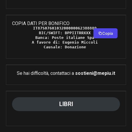
COPIA DATI PER BONIFICO
IT87S0760103200000062388889 

BIC/SWIFT: BPPIITRRXXX 

Copia
Banca: Poste italiane Spa 

A favore di: Eugenio Miccoli 

Causale: Donazione 
Se hai difficoltà, contattaci a
sostieni@mepiu.it
LIBRI