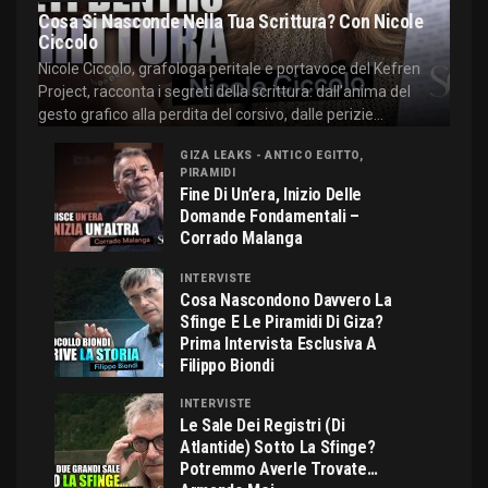
Cosa Si Nasconde Nella Tua Scrittura? Con Nicole
Ciccolo
Nicole Ciccolo, grafologa peritale e portavoce del Kefren
Project, racconta i segreti della scrittura: dall'anima del
gesto grafico alla perdita del corsivo, dalle perizie...
GIZA LEAKS - ANTICO EGITTO,
PIRAMIDI
Fine Di Un’era, Inizio Delle
Domande Fondamentali –
Corrado Malanga
INTERVISTE
Cosa Nascondono Davvero La
Sfinge E Le Piramidi Di Giza?
Prima Intervista Esclusiva A
Filippo Biondi
INTERVISTE
Le Sale Dei Registri (di
Atlantide) Sotto La Sfinge?
Potremmo Averle Trovate…