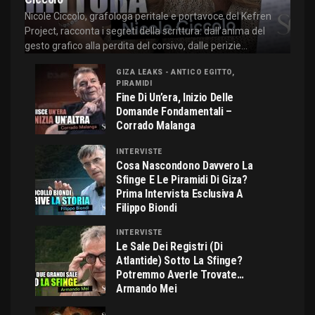
Nicole Ciccolo, grafologa peritale e portavoce del Kefren
Project, racconta i segreti della scrittura: dall'anima del
gesto grafico alla perdita del corsivo, dalle perizie...
GIZA LEAKS - ANTICO EGITTO,
PIRAMIDI
Fine Di Un’era, Inizio Delle
Domande Fondamentali –
Corrado Malanga
INTERVISTE
Cosa Nascondono Davvero La
Sfinge E Le Piramidi Di Giza?
Prima Intervista Esclusiva A
Filippo Biondi
INTERVISTE
Le Sale Dei Registri (di
Atlantide) Sotto La Sfinge?
Potremmo Averle Trovate…
Armando Mei