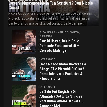
Cosa Si Nasconde Nella Tua Scrittura? Con Nicole
Ciccolo
Nicole Ciccolo, grafologa peritale e portavoce del Kefren
Project, racconta i segreti della scrittura: dall'anima del
gesto grafico alla perdita del corsivo, dalle perizie...
GIZA LEAKS - ANTICO EGITTO,
PIRAMIDI
Fine Di Un’era, Inizio Delle
Domande Fondamentali –
Corrado Malanga
INTERVISTE
Cosa Nascondono Davvero La
Sfinge E Le Piramidi Di Giza?
Prima Intervista Esclusiva A
Filippo Biondi
INTERVISTE
Le Sale Dei Registri (di
Atlantide) Sotto La Sfinge?
Potremmo Averle Trovate…
Armando Mei