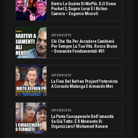
Dietro Le Quinte Di MePiù: DJI Osmo
Pocket 3, Dagon Lorai E I Kirlian
Camera – Eugenio Miccoli
INTERVISTE
Ciò Che Sta Per Accadere Cambierà
Per Sempre La Tua Vita. Rocco Bruno
– Domande Fondamentali #01
INTERVISTE
La Fine Del Kefren Project? Intervista
A Corrado Malanga E Armando Mei
INTERVISTE
La Parte Consapevole Dell’umanità
Sa Già Tutto: È Il Momento Di
Organizzarsi! Mohamed Konare