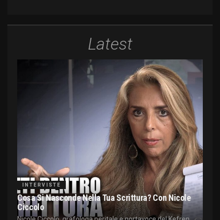
Latest
INTERVISTE
Cosa Si Nasconde Nella Tua Scrittura? Con Nicole
Ciccolo
Nicole Ciccolo, grafologa peritale e portavoce del Kefren