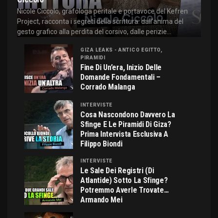
Nicole Ciccolo, grafologa peritale e portavoce del Kefren
Project, racconta i segreti della scrittura: dall'anima del
gesto grafico alla perdita del corsivo, dalle perizie...
GIZA LEAKS - ANTICO EGITTO,
PIRAMIDI
Fine Di Un’era, Inizio Delle
Domande Fondamentali –
Corrado Malanga
INTERVISTE
Cosa Nascondono Davvero La
Sfinge E Le Piramidi Di Giza?
Prima Intervista Esclusiva A
Filippo Biondi
INTERVISTE
Le Sale Dei Registri (di
Atlantide) Sotto La Sfinge?
Potremmo Averle Trovate…
Armando Mei