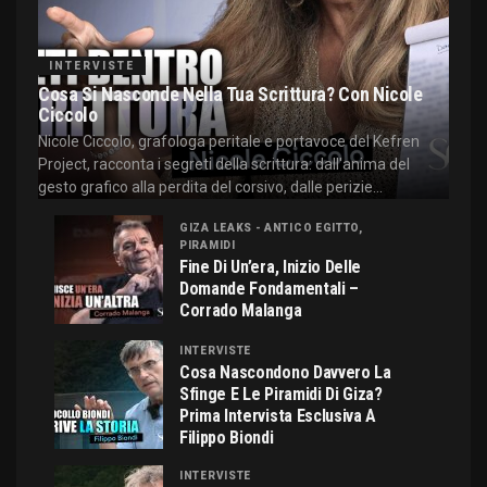
INTERVISTE
Cosa Si Nasconde Nella Tua Scrittura? Con Nicole
Ciccolo
Nicole Ciccolo, grafologa peritale e portavoce del Kefren
Project, racconta i segreti della scrittura: dall'anima del
gesto grafico alla perdita del corsivo, dalle perizie...
GIZA LEAKS - ANTICO EGITTO,
PIRAMIDI
Fine Di Un’era, Inizio Delle
Domande Fondamentali –
Corrado Malanga
INTERVISTE
Cosa Nascondono Davvero La
Sfinge E Le Piramidi Di Giza?
Prima Intervista Esclusiva A
Filippo Biondi
INTERVISTE