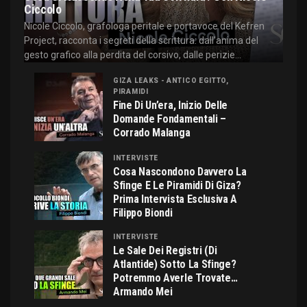
Ciccolo
Nicole Ciccolo, grafologa peritale e portavoce del Kefren
Project, racconta i segreti della scrittura: dall'anima del
gesto grafico alla perdita del corsivo, dalle perizie...
GIZA LEAKS - ANTICO EGITTO,
PIRAMIDI
Fine Di Un’era, Inizio Delle
Domande Fondamentali –
Corrado Malanga
INTERVISTE
Cosa Nascondono Davvero La
Sfinge E Le Piramidi Di Giza?
Prima Intervista Esclusiva A
Filippo Biondi
INTERVISTE
Le Sale Dei Registri (di
Atlantide) Sotto La Sfinge?
Potremmo Averle Trovate…
Armando Mei