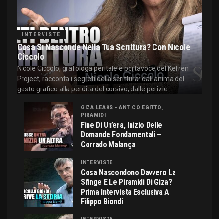
INTERVISTE
Cosa Si Nasconde Nella Tua Scrittura? Con Nicole
Ciccolo
Nicole Ciccolo, grafologa peritale e portavoce del Kefren
Project, racconta i segreti della scrittura: dall'anima del
gesto grafico alla perdita del corsivo, dalle perizie...
GIZA LEAKS - ANTICO EGITTO,
PIRAMIDI
Fine Di Un’era, Inizio Delle
Domande Fondamentali –
Corrado Malanga
INTERVISTE
Cosa Nascondono Davvero La
Sfinge E Le Piramidi Di Giza?
Prima Intervista Esclusiva A
Filippo Biondi
INTERVISTE