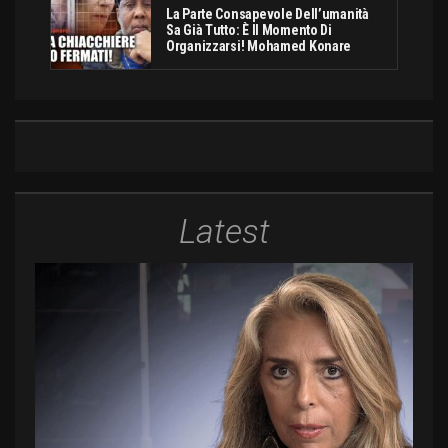
La Parte Consapevole Dell’umanità
Sa Già Tutto: È Il Momento Di
Organizzarsi! Mohamed Konare
Latest