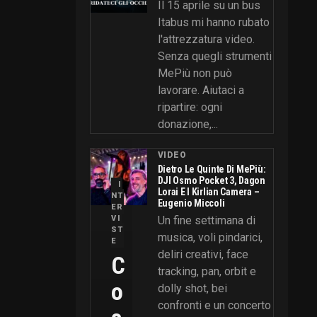
Il 15 aprile su un bus
Itabus mi hanno rubato
l'attrezzatura video.
Senza quegli strumenti
MePiù non può
lavorare. Aiutaci a
ripartire: ogni
donazione,...
VIDEO
Dietro Le Quinte Di MePiù:
DJI Osmo Pocket 3, Dagon
I
Lorai E I Kirlian Camera –
NT
Eugenio Miccoli
ER
VI
Un fine settimana di
ST
musica, voli pindarici,
E
deliri creativi, face
C
tracking, pan, orbit e
O
dolly shot, bei
confronti e un concerto