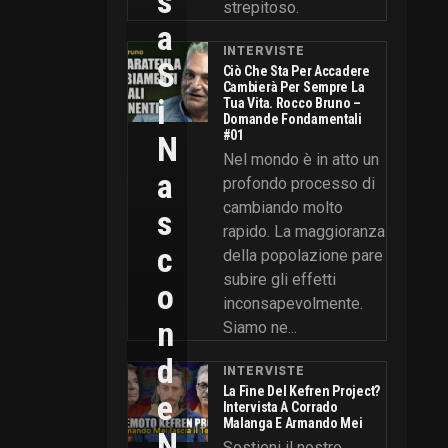
S
strepitoso.
A
INTERVISTE
S
Ciò Che Sta Per Accadere
Cambierà Per Sempre La
I
Tua Vita. Rocco Bruno –
Domande Fondamentali
#01
N
Nel mondo è in atto un
A
profondo processo di
cambiando molto
S
rapido. La maggioranza
C
della popolazione pare
subire gli effetti
O
inconsapevolmente.
N
Siamo ne...
D
INTERVISTE
La Fine Del Kefren Project?
E
Intervista A Corrado
Malanga E Armando Mei
N
Sostieni il nostro