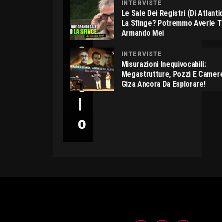
INTERVISTE
C
Le Sale Dei Registri (di Atlant
La Sfinge? Potremmo Averle 
I
Armando Mei
C
INTERVISTE
C
Misurazioni Inequivocabili:
Megastrutture, Pozzi E Camer
O
Giza Ancora Da Esplorare!
L
O