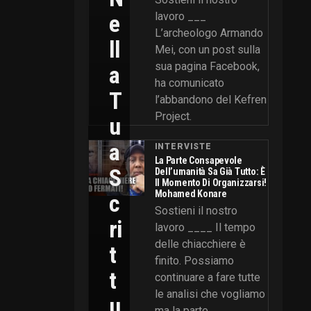
E
lavoro ___
L’archeologo Armando
Ll
Mei, con un post sulla
sua pagina Facebook,
A
ha comunicato
T
l’abbandono del Kefren
Project.
U
A
INTERVISTE
La Parte Consapevole
S
Dell’umanità Sa Già Tutto: È
Il Momento Di Organizzarsi!
Mohamed Konare
C
Sostieni il nostro
Ri
lavoro ____ Il tempo
delle chiacchiere è
T
finito. Possiamo
T
continuare a fare tutte
le analisi che vogliamo
U
ma la parte