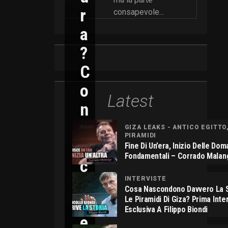
R
consapevole...
A
?
C
O
Latest
N
N
GIZA LEAKS - ANTICO EGITTO
PIRAMIDI
I
Fine Di Un’era, Inizio Delle Do
Fondamentali – Corrado Malan
C
O
INTERVISTE
Cosa Nascondono Davvero La S
L
Le Piramidi Di Giza? Prima Inte
Esclusiva A Filippo Biondi
E