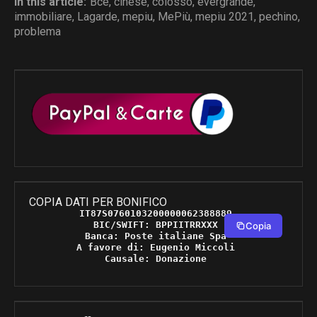
In this article:
Bce
,
cinese
,
colosso
,
evergrande
,
immobiliare
,
Lagarde
,
mepiu
,
MePiù
,
mepiu 2021
,
pechino
,
problema
COPIA DATI PER BONIFICO
IT87S0760103200000062388889 

BIC/SWIFT: BPPIITRRXXX 

Copia
Banca: Poste italiane Spa 

A favore di: Eugenio Miccoli 

Causale: Donazione 