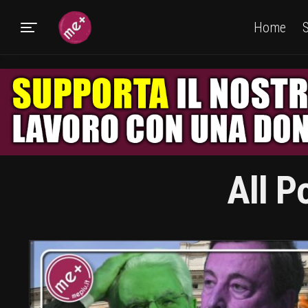
Home
S
All P