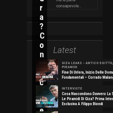
R
consapevole...
A
?
C
O
Latest
N
N
GIZA LEAKS - ANTICO EGITTO
PIRAMIDI
I
Fine Di Un’era, Inizio Delle Do
Fondamentali – Corrado Malan
C
O
INTERVISTE
Cosa Nascondono Davvero La S
L
Le Piramidi Di Giza? Prima Inte
Esclusiva A Filippo Biondi
E