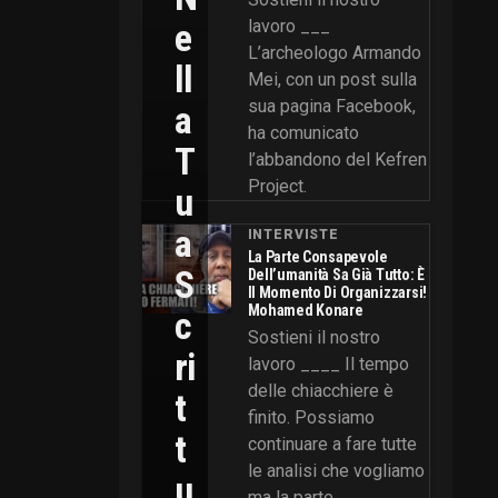
E
lavoro ___
L’archeologo Armando
Ll
Mei, con un post sulla
sua pagina Facebook,
A
ha comunicato
T
l’abbandono del Kefren
Project.
U
A
INTERVISTE
La Parte Consapevole
S
Dell’umanità Sa Già Tutto: È
Il Momento Di Organizzarsi!
Mohamed Konare
C
Sostieni il nostro
Ri
lavoro ____ Il tempo
delle chiacchiere è
T
finito. Possiamo
T
continuare a fare tutte
le analisi che vogliamo
U
ma la parte