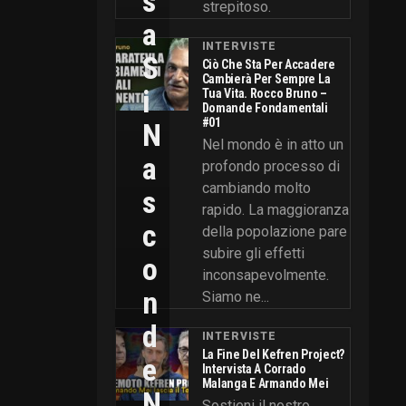
S
strepitoso.
A
INTERVISTE
S
Ciò Che Sta Per Accadere
Cambierà Per Sempre La
I
Tua Vita. Rocco Bruno –
Domande Fondamentali
#01
N
Nel mondo è in atto un
A
profondo processo di
cambiando molto
S
rapido. La maggioranza
C
della popolazione pare
subire gli effetti
O
inconsapevolmente.
N
Siamo ne...
D
INTERVISTE
La Fine Del Kefren Project?
E
Intervista A Corrado
Malanga E Armando Mei
N
Sostieni il nostro