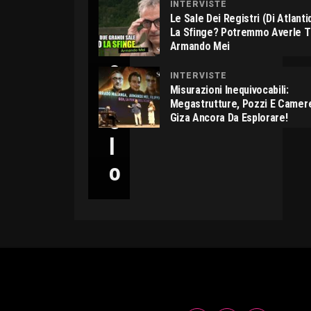
INTERVISTE
C
Le Sale Dei Registri (di Atlant
La Sfinge? Potremmo Averle 
I
Armando Mei
C
INTERVISTE
C
Misurazioni Inequivocabili:
Megastrutture, Pozzi E Camer
O
Giza Ancora Da Esplorare!
L
O