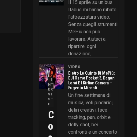
Il 15 aprile su un bus
Itabus mi hanno rubato
l'attrezzatura video.
Senza quegli strumenti
MePiù non può
lavorare. Aiutaci a
ripartire: ogni
donazione,...
VIDEO
Dietro Le Quinte Di MePiù:
DJI Osmo Pocket 3, Dagon
I
Lorai E I Kirlian Camera –
NT
Eugenio Miccoli
ER
VI
Un fine settimana di
ST
musica, voli pindarici,
E
deliri creativi, face
C
tracking, pan, orbit e
O
dolly shot, bei
confronti e un concerto