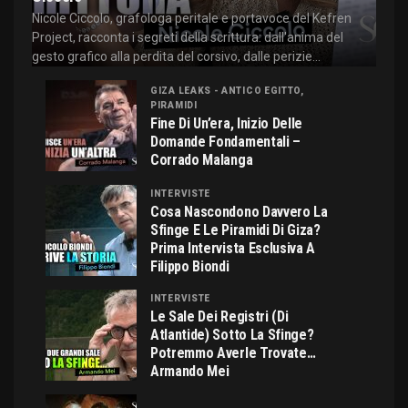
Nicole Ciccolo, grafologa peritale e portavoce del Kefren
Project, racconta i segreti della scrittura: dall'anima del
gesto grafico alla perdita del corsivo, dalle perizie...
GIZA LEAKS - ANTICO EGITTO,
PIRAMIDI
Fine Di Un’era, Inizio Delle
Domande Fondamentali –
Corrado Malanga
INTERVISTE
Cosa Nascondono Davvero La
Sfinge E Le Piramidi Di Giza?
Prima Intervista Esclusiva A
Filippo Biondi
INTERVISTE
Le Sale Dei Registri (di
Atlantide) Sotto La Sfinge?
Potremmo Averle Trovate…
Armando Mei