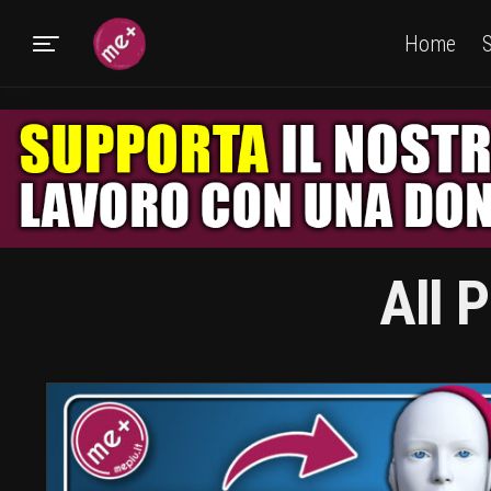
Home
S
All 