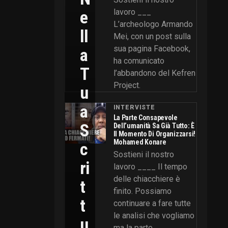
E
lavoro ___
L’archeologo Armando
Ll
Mei, con un post sulla
sua pagina Facebook,
A
ha comunicato
T
l’abbandono del Kefren
Project.
U
A
INTERVISTE
La Parte Consapevole
S
Dell’umanità Sa Già Tutto: È
Il Momento Di Organizzarsi!
Mohamed Konare
C
Sostieni il nostro
Ri
lavoro ____ Il tempo
delle chiacchiere è
T
finito. Possiamo
T
continuare a fare tutte
le analisi che vogliamo
U
ma la parte