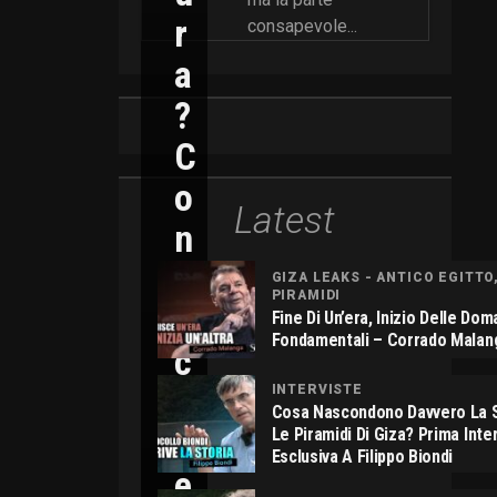
R
consapevole...
A
?
C
O
Latest
N
N
GIZA LEAKS - ANTICO EGITTO
PIRAMIDI
I
Fine Di Un’era, Inizio Delle Do
Fondamentali – Corrado Malan
C
O
INTERVISTE
Cosa Nascondono Davvero La S
L
Le Piramidi Di Giza? Prima Inte
Esclusiva A Filippo Biondi
E