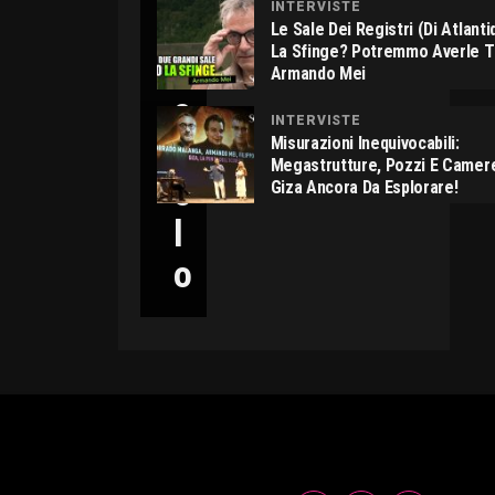
INTERVISTE
C
Le Sale Dei Registri (di Atlant
La Sfinge? Potremmo Averle 
I
Armando Mei
C
INTERVISTE
C
Misurazioni Inequivocabili:
Megastrutture, Pozzi E Camer
O
Giza Ancora Da Esplorare!
L
O