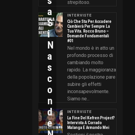
S
strepitoso.
A
INTERVISTE
S
Ciò Che Sta Per Accadere
Cambierà Per Sempre La
I
Tua Vita. Rocco Bruno –
Domande Fondamentali
#01
N
Nel mondo è in atto un
A
profondo processo di
cambiando molto
S
rapido. La maggioranza
C
della popolazione pare
subire gli effetti
O
inconsapevolmente.
N
Siamo ne...
D
INTERVISTE
La Fine Del Kefren Project?
E
Intervista A Corrado
Malanga E Armando Mei
N
Sostieni il nostro