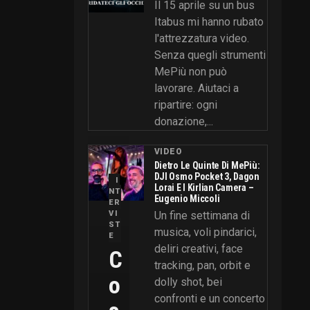
Il 15 aprile su un bus
Itabus mi hanno rubato
l'attrezzatura video.
Senza quegli strumenti
MePiù non può
lavorare. Aiutaci a
ripartire: ogni
donazione,...
VIDEO
Dietro Le Quinte Di MePiù:
DJI Osmo Pocket 3, Dagon
I
Lorai E I Kirlian Camera –
NT
Eugenio Miccoli
ER
VI
Un fine settimana di
ST
musica, voli pindarici,
E
deliri creativi, face
C
tracking, pan, orbit e
O
dolly shot, bei
confronti e un concerto