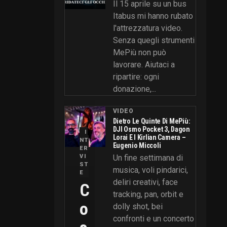
Il 15 aprile su un bus
Itabus mi hanno rubato
l'attrezzatura video.
Senza quegli strumenti
MePiù non può
lavorare. Aiutaci a
ripartire: ogni
donazione,...
VIDEO
Dietro Le Quinte Di MePiù:
DJI Osmo Pocket 3, Dagon
I
Lorai E I Kirlian Camera –
NT
Eugenio Miccoli
ER
VI
Un fine settimana di
ST
musica, voli pindarici,
E
deliri creativi, face
C
tracking, pan, orbit e
O
dolly shot, bei
confronti e un concerto