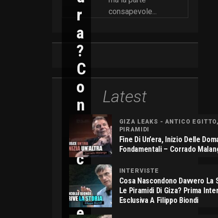
R
consapevole...
A
?
C
O
Latest
N
N
GIZA LEAKS - ANTICO EGITTO
PIRAMIDI
I
Fine Di Un’era, Inizio Delle Do
Fondamentali – Corrado Malan
C
O
INTERVISTE
Cosa Nascondono Davvero La S
L
Le Piramidi Di Giza? Prima Inte
Esclusiva A Filippo Biondi
E