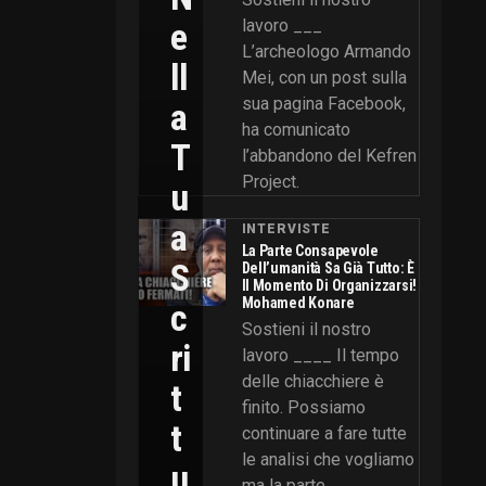
E
lavoro ___
L’archeologo Armando
Ll
Mei, con un post sulla
sua pagina Facebook,
A
ha comunicato
T
l’abbandono del Kefren
Project.
U
A
INTERVISTE
La Parte Consapevole
S
Dell’umanità Sa Già Tutto: È
Il Momento Di Organizzarsi!
Mohamed Konare
C
Sostieni il nostro
Ri
lavoro ____ Il tempo
delle chiacchiere è
T
finito. Possiamo
T
continuare a fare tutte
le analisi che vogliamo
U
ma la parte