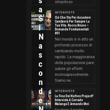
S
strepitoso.
A
INTERVISTE
S
Ciò Che Sta Per Accadere
Cambierà Per Sempre La
I
Tua Vita. Rocco Bruno –
Domande Fondamentali
#01
N
Nel mondo è in atto un
A
profondo processo di
cambiando molto
S
rapido. La maggioranza
C
della popolazione pare
subire gli effetti
O
inconsapevolmente.
N
Siamo ne...
D
INTERVISTE
La Fine Del Kefren Project?
E
Intervista A Corrado
Malanga E Armando Mei
N
Sostieni il nostro