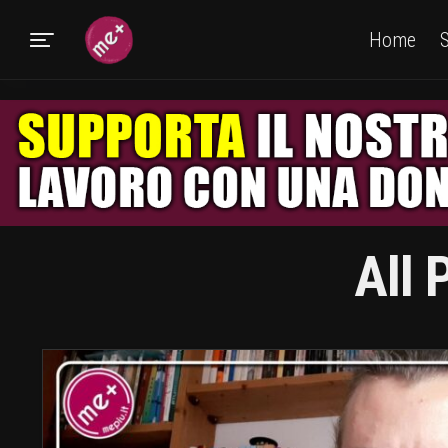
Home
S
All 