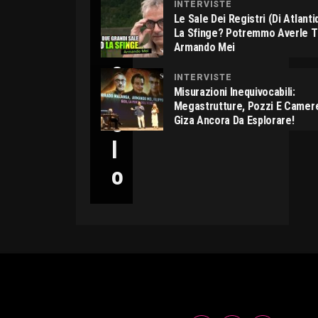
INTERVISTE
C
Le Sale Dei Registri (di Atlant
La Sfinge? Potremmo Averle 
I
Armando Mei
C
INTERVISTE
C
Misurazioni Inequivocabili:
Megastrutture, Pozzi E Camer
O
Giza Ancora Da Esplorare!
L
O