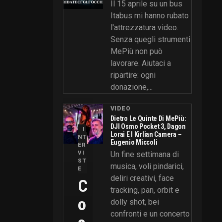
Il 15 aprile su un bus
Itabus mi hanno rubato
l'attrezzatura video.
Senza quegli strumenti
MePiù non può
lavorare. Aiutaci a
ripartire: ogni
donazione,...
VIDEO
Dietro Le Quinte Di MePiù:
DJI Osmo Pocket 3, Dagon
I
Lorai E I Kirlian Camera –
NT
Eugenio Miccoli
ER
VI
Un fine settimana di
ST
musica, voli pindarici,
E
deliri creativi, face
C
tracking, pan, orbit e
O
dolly shot, bei
confronti e un concerto